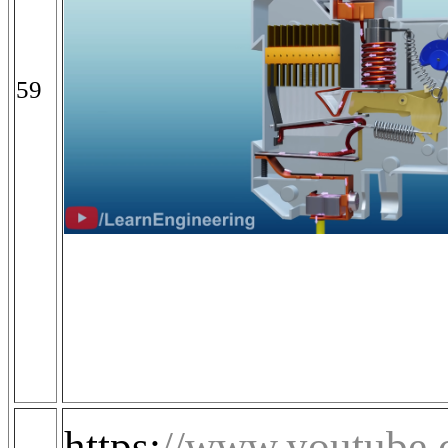
59
https:
//www.youtub