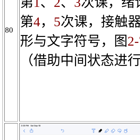
第
1
、
2
、
3
次课，绪
第
4
，
5
次课，接触
80
形与文字符号，图
2-
（借助中间状态进